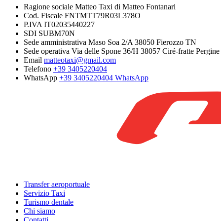
Ragione sociale
Matteo Taxi di Matteo Fontanari
Cod. Fiscale
FNTMTT79R03L378O
P.IVA
IT02035440227
SDI
SUBM70N
Sede amministrativa
Maso Soa 2/A 38050 Fierozzo TN
Sede operativa
Via delle Spone 36/H 38057 Ciré-fratte Pergin
Email
matteotaxi@gmail.com
Telefono
+39 3405220404
WhatsApp
+39 3405220404
WhatsApp
Transfer aeroportuale
Servizio Taxi
Turismo dentale
Chi siamo
Contatti